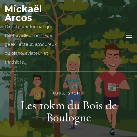
Mickaël
Arcos
Directeur informatique,
télétravailleur nomade,
geek, lecteur, amoureux
du piano, aviateur et
triathlète.
PARIS
SPORT
Les 10km du Bois de
Boulogne