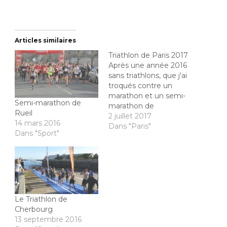
Articles similaires
Triathlon de Paris 2017
Après une année 2016
sans triathlons, que j'ai
troqués contre un
marathon et un semi-
Semi-marathon de
marathon de
Rueil
préparation, je reprends
2 juillet 2017
14 mars 2016
mon triple-sport de
Dans "Paris"
Dans "Sport"
prédilection avec le
triathlon de Paris. En
plus, l'ambition des JO
2024 plane sur la
capitale, et le triathlon
que Paris avait
convaincu à rendre
Le Triathlon de
discipline olympique
Cherbourg
fait…
13 septembre 2016