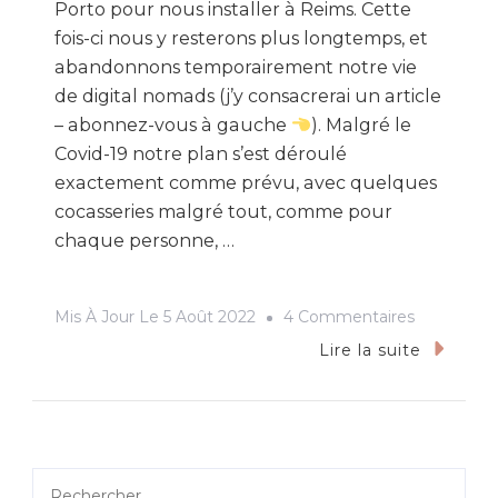
Porto pour nous installer à Reims. Cette
fois-ci nous y resterons plus longtemps, et
abandonnons temporairement notre vie
de digital nomads (j’y consacrerai un article
– abonnez-vous à gauche
). Malgré le
Covid-19 notre plan s’est déroulé
exactement comme prévu, avec quelques
cocasseries malgré tout, comme pour
chaque personne, …
Sur
Mis À Jour Le
5 Août 2022
4 Commentaires
Déménage
Lire la suite
Sédentaris
Confinem
Rechercher