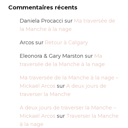
Commentaires récents
Daniela Procacci
sur
Ma traversée de
la Manche à la nage
Arcos
sur
Retour à Calgary
Eleonora & Gary Marston
sur
Ma
traversée de la Manche à la nage
Ma traversée de la Manche à la nage –
Mickaël Arcos
sur
A deux jours de
traverser la Manche
A deux jours de traverser la Manche –
Mickaël Arcos
sur
Traverser la Manche
à la nage