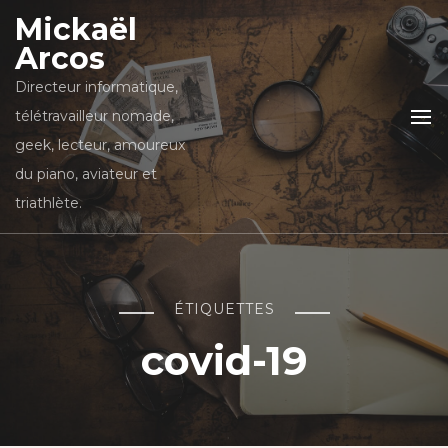
Mickaël
Arcos
Directeur informatique,
télétravailleur nomade,
geek, lecteur, amoureux
du piano, aviateur et
triathlète.
ÉTIQUETTES
covid-19