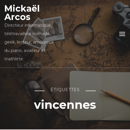
Mickaël
Arcos
Directeur informatique,
télétravailleur nomade,
geek, lecteur, amoureux
du piano, aviateur et
triathlète.
ÉTIQUETTES
vincennes