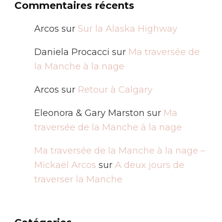
Commentaires récents
Arcos
sur
Sur la Alaska Highway
Daniela Procacci
sur
Ma traversée de
la Manche à la nage
Arcos
sur
Retour à Calgary
Eleonora & Gary Marston
sur
Ma
traversée de la Manche à la nage
Ma traversée de la Manche à la nage –
Mickaël Arcos
sur
A deux jours de
traverser la Manche