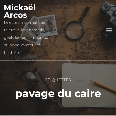
Mickaël
Arcos
Directeur informatique,
télétravailleur nomade,
geek, lecteur, amoureux
du piano, aviateur et
triathlète.
ÉTIQUETTES
pavage du caire