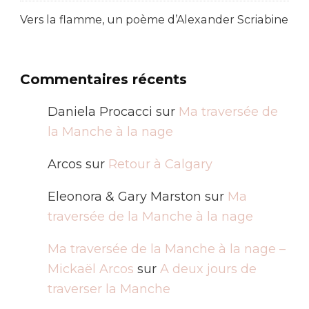
Vers la flamme, un poème d’Alexander Scriabine
Commentaires récents
Daniela Procacci
sur
Ma traversée de
la Manche à la nage
Arcos
sur
Retour à Calgary
Eleonora & Gary Marston
sur
Ma
traversée de la Manche à la nage
Ma traversée de la Manche à la nage –
Mickaël Arcos
sur
A deux jours de
traverser la Manche