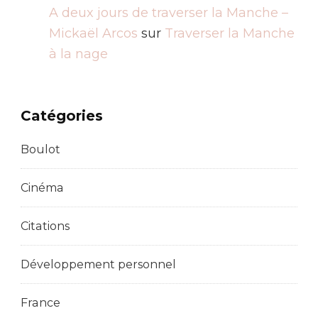
A deux jours de traverser la Manche –
Mickaël Arcos
sur
Traverser la Manche
à la nage
Catégories
Boulot
Cinéma
Citations
Développement personnel
France