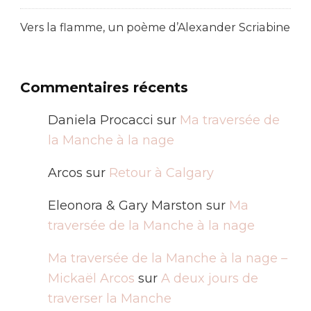
Vers la flamme, un poème d’Alexander Scriabine
Commentaires récents
Daniela Procacci
sur
Ma traversée de
la Manche à la nage
Arcos
sur
Retour à Calgary
Eleonora & Gary Marston
sur
Ma
traversée de la Manche à la nage
Ma traversée de la Manche à la nage –
Mickaël Arcos
sur
A deux jours de
traverser la Manche