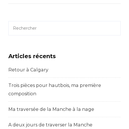
De
Nathan
–
Rechercher
Analyse
De
La
Articles récents
Scène
De
Retour à Calgary
L’exercice
Au
Trois pièces pour hautbois, ma première
Tableau
composition
Ma traversée de la Manche à la nage
A deux jours de traverser la Manche