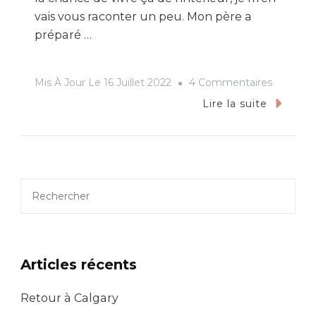
vais vous raconter un peu. Mon père a
préparé …
Sur
Mis À Jour Le
16 Juillet 2022
4 Commentaires
Une
Lire la suite
Croisière
En
Bateau.
De
Rechercher
Toulon
À
Palma.
Articles récents
Retour à Calgary