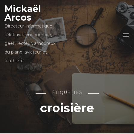
Mickaël
Arcos
Directeur informatique,
télétravailleur nomade,
geek, lecteur, amoureux
du piano, aviateur et
triathlète.
ÉTIQUETTES
croisière