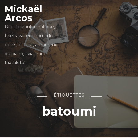
Mickaël
Arcos
Directeur informatique,
télétravailleur nomade,
geek, lecteur, amoureux
du piano, aviateur et
triathlète.
ÉTIQUETTES
batoumi