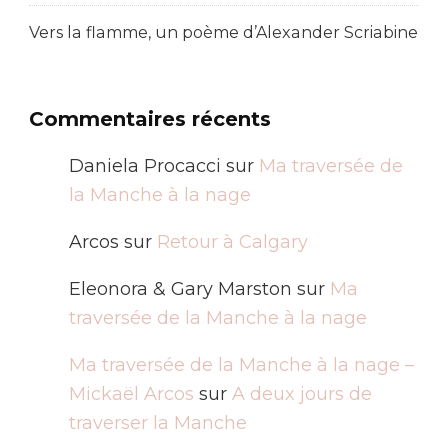
Vers la flamme, un poème d’Alexander Scriabine
Commentaires récents
Daniela Procacci
sur
Ma traversée de
la Manche à la nage
Arcos
sur
Retour à Calgary
Eleonora & Gary Marston
sur
Ma
traversée de la Manche à la nage
Ma traversée de la Manche à la nage –
Mickaël Arcos
sur
A deux jours de
traverser la Manche