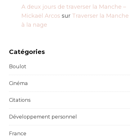
A deux jours de traverser la Manche –
Mickaël Arcos
sur
Traverser la Manche
à la nage
Catégories
Boulot
Cinéma
Citations
Développement personnel
France