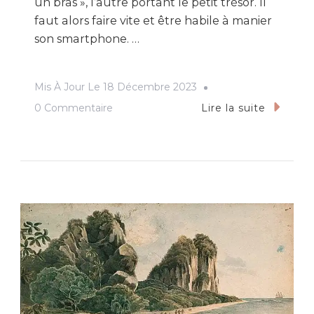
un bras », l’autre portant le petit trésor. Il
faut alors faire vite et être habile à manier
son smartphone. …
Mis À Jour Le
18 Décembre 2023
Sur
0 Commentaire
Lire la suite
Triana
Et
La
Fabuleuse
Enquête
Du
Sol
Bémol