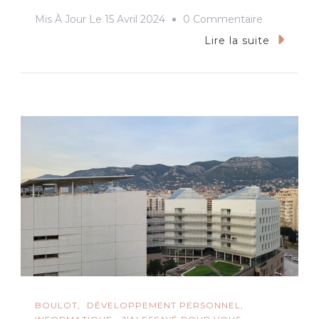
Sur
Mis À Jour Le
15 Avril 2024
0 Commentaire
Bébés
Lire la suite
Nageurs
;
Maurizio
Pollini
;
Live
Streaming
BOULOT
DÉVELOPPEMENT PERSONNEL