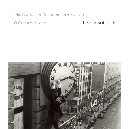
Mis À Jour Le
15 Décembre 2023
Sur
0 Commentaire
Lire la suite
Oskar
Posa,
Oppenheimer
Et
Dumont
D’Urville