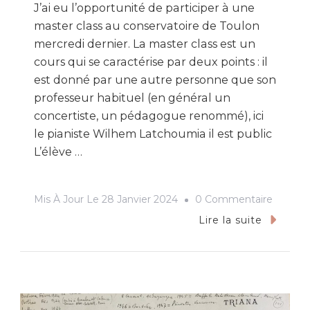
J’ai eu l’opportunité de participer à une
master class au conservatoire de Toulon
mercredi dernier. La master class est un
cours qui se caractérise par deux points : il
est donné par une autre personne que son
professeur habituel (en général un
concertiste, un pédagogue renommé), ici
le pianiste Wilhem Latchoumia il est public
L’élève …
Sur
Mis À Jour Le
28 Janvier 2024
0 Commentaire
Master
Lire la suite
Class
Au
Conserv