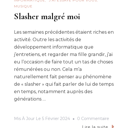
INFORMATIQUE
J'AI ESSAYÉ POUR VOUS
MUSIQUE
Slasher malgré moi
Les semaines précédentes étaient riches en
activité. Outre les activités de
développement informatique que
j’entretiens, et regarder ma fille grandir, j’ai
eu l’occasion de faire tout un tas de choses
rémunérées ou non. Cela m’a
naturellement fait penser au phénomène
de « slasher » qui fait parler de lui de temps
en temps, notamment auprès des
générations …
Sur
Mis À Jour Le
5 Février 2024
0 Commentaire
Slasher
Lire la suite