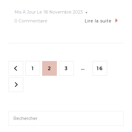
Mis À Jour Le
18 Novembre 2023
Sur
0 Commentaire
Lire la suite
Harold
Lloyd,
Le
Chercheur
Posts
D’or
Page
Page
Page
…
Page
1
2
3
16
Et
pagination
La
Mort
D’Albéniz
Rechercher