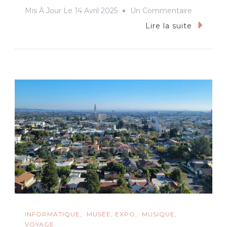
Sur
Mis À Jour Le
14 Avril 2025
Un Commentaire
Au
Lire la suite
Cœur
Des
Volcans
–
Béatrice
Rana
Joue
Bach
INFORMATIQUE
MUSÉE, EXPO
MUSIQUE
VOYAGE