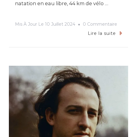
natation en eau libre, 44 km de vélo …
Sur
Mis À Jour Le
10 Juillet 2024
0 Commentaire
Triathlon
Lire la suite
M
D’Embru
2024