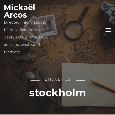
Mickaël
Arcos
Directeur informatique,
télétravailleur nomade,
geek, lecteur, amoureux
du piano, aviateur et
triathlète.
ÉTIQUETTES
stockholm