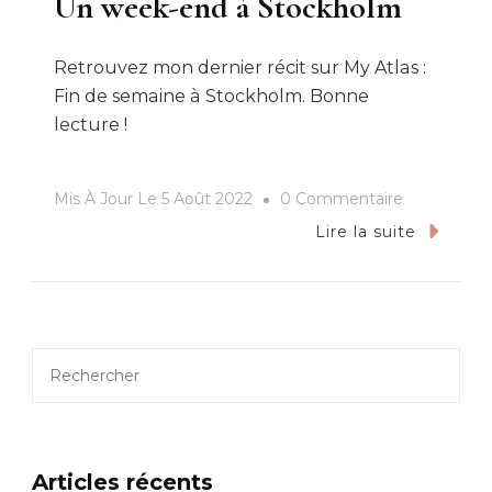
Un week-end à Stockholm
Retrouvez mon dernier récit sur My Atlas :
Fin de semaine à Stockholm. Bonne
lecture !
Sur
Mis À Jour Le
5 Août 2022
0 Commentaire
Un
Lire la suite
Week-
End
À
Stockholm
Rechercher
Articles récents