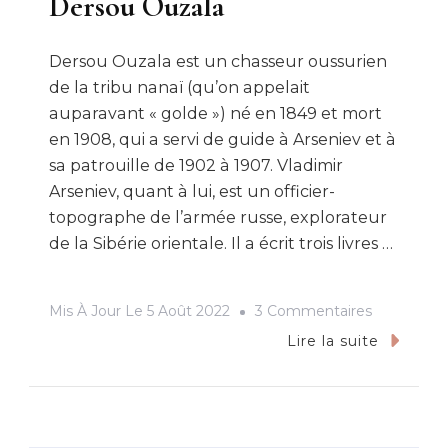
Dersou Ouzala
Dersou Ouzala est un chasseur oussurien
de la tribu nanaï (qu’on appelait
auparavant « golde ») né en 1849 et mort
en 1908, qui a servi de guide à Arseniev et à
sa patrouille de 1902 à 1907. Vladimir
Arseniev, quant à lui, est un officier-
topographe de l’armée russe, explorateur
de la Sibérie orientale. Il a écrit trois livres …
Sur
Mis À Jour Le
5 Août 2022
3 Commentaires
Dersou
Lire la suite
Ouzala