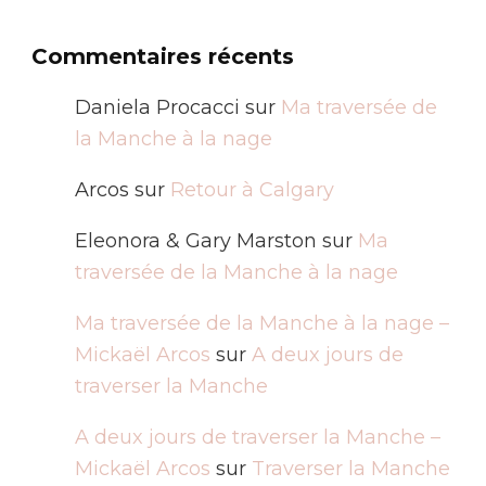
Commentaires récents
Daniela Procacci
sur
Ma traversée de
la Manche à la nage
Arcos
sur
Retour à Calgary
Eleonora & Gary Marston
sur
Ma
traversée de la Manche à la nage
Ma traversée de la Manche à la nage –
Mickaël Arcos
sur
A deux jours de
traverser la Manche
A deux jours de traverser la Manche –
Mickaël Arcos
sur
Traverser la Manche