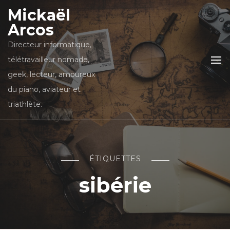
Mickaël
Arcos
Directeur informatique,
télétravailleur nomade,
geek, lecteur, amoureux
du piano, aviateur et
triathlète.
ÉTIQUETTES
sibérie