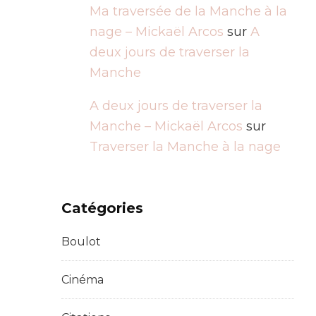
Ma traversée de la Manche à la
nage – Mickaël Arcos
sur
A
deux jours de traverser la
Manche
A deux jours de traverser la
Manche – Mickaël Arcos
sur
Traverser la Manche à la nage
Catégories
Boulot
Cinéma