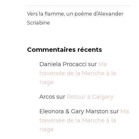
Vers la flamme, un poème d’Alexander
Scriabine
Commentaires récents
Daniela Procacci
sur
Ma
traversée de la Manche à la
nage
Arcos
sur
Retour à Calgary
Eleonora & Gary Marston
sur
Ma
traversée de la Manche à la
nage