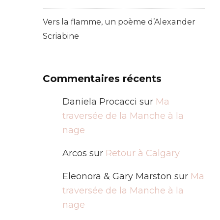
Vers la flamme, un poème d’Alexander
Scriabine
Commentaires récents
Daniela Procacci
sur
Ma
traversée de la Manche à la
nage
Arcos
sur
Retour à Calgary
Eleonora & Gary Marston
sur
Ma
traversée de la Manche à la
nage