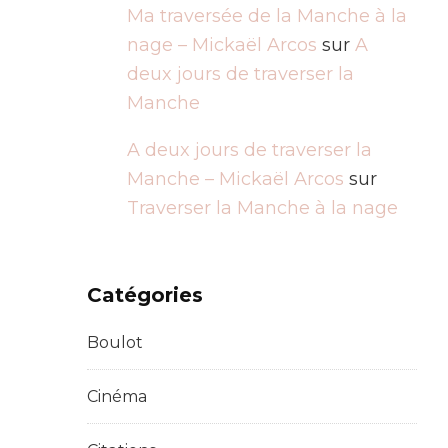
Ma traversée de la Manche à la
nage – Mickaël Arcos
sur
A
deux jours de traverser la
Manche
A deux jours de traverser la
Manche – Mickaël Arcos
sur
Traverser la Manche à la nage
Catégories
Boulot
Cinéma