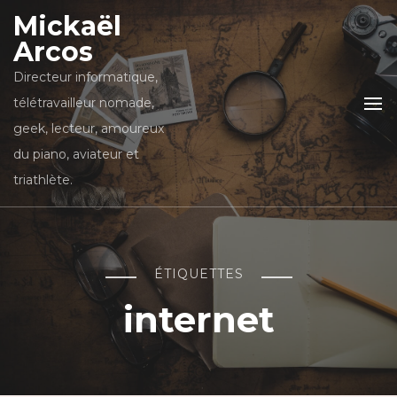
Mickaël
Arcos
Directeur informatique,
télétravailleur nomade,
geek, lecteur, amoureux
du piano, aviateur et
triathlète.
ÉTIQUETTES
internet