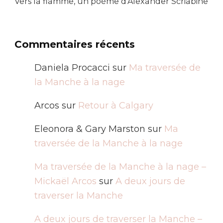
Vers la flamme, un poème d’Alexander Scriabine
Commentaires récents
Daniela Procacci
sur
Ma traversée de
la Manche à la nage
Arcos
sur
Retour à Calgary
Eleonora & Gary Marston
sur
Ma
traversée de la Manche à la nage
Ma traversée de la Manche à la nage –
Mickaël Arcos
sur
A deux jours de
traverser la Manche
A deux jours de traverser la Manche –