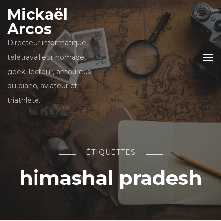
Mickaël
Arcos
Directeur informatique,
télétravailleur nomade,
geek, lecteur, amoureux
du piano, aviateur et
triathlète.
ÉTIQUETTES
himashal pradesh