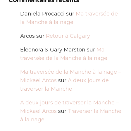
Commentaires récents
Daniela Procacci
sur
Ma traversée de
la Manche à la nage
Arcos
sur
Retour à Calgary
Eleonora & Gary Marston
sur
Ma
traversée de la Manche à la nage
Ma traversée de la Manche à la nage –
Mickaël Arcos
sur
A deux jours de
traverser la Manche
A deux jours de traverser la Manche –
Mickaël Arcos
sur
Traverser la Manche
à la nage