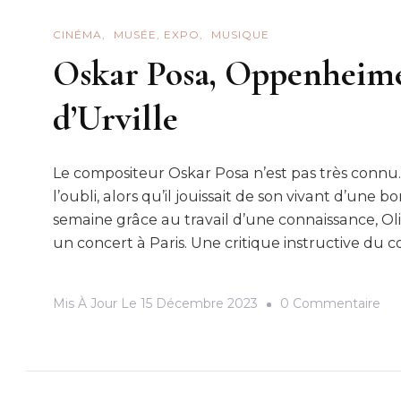
CINÉMA
MUSÉE, EXPO
MUSIQUE
Oskar Posa, Oppenheim
d’Urville
Le compositeur Oskar Posa n’est pas très conn
l’oubli, alors qu’il jouissait de son vivant d’une 
semaine grâce au travail d’une connaissance, Olivi
un concert à Paris. Une critique instructive du co
Sur
Mis À Jour Le
15 Décembre 2023
0 Commentaire
Osk
Pos
Op