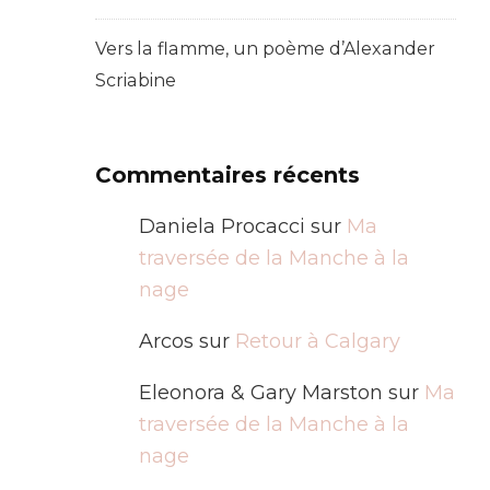
Vers la flamme, un poème d’Alexander
Scriabine
Commentaires récents
Daniela Procacci
sur
Ma
traversée de la Manche à la
nage
Arcos
sur
Retour à Calgary
Eleonora & Gary Marston
sur
Ma
traversée de la Manche à la
nage