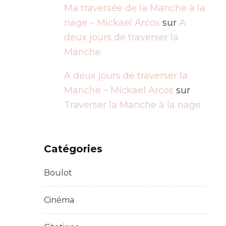
Ma traversée de la Manche à la
nage – Mickaël Arcos
sur
A
deux jours de traverser la
Manche
A deux jours de traverser la
Manche – Mickaël Arcos
sur
Traverser la Manche à la nage
Catégories
Boulot
Cinéma