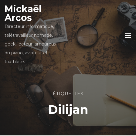
Mickaël
Arcos
Directeur informatique,
télétravailleur nomade,
geek, lecteur, amoureux
du piano, aviateur et
triathlète.
ÉTIQUETTES
Dilijan