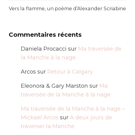
Vers la flamme, un poème d’Alexander Scriabine
Commentaires récents
Daniela Procacci
sur
Ma traversée de
la Manche à la nage
Arcos
sur
Retour à Calgary
Eleonora & Gary Marston
sur
Ma
traversée de la Manche à la nage
Ma traversée de la Manche à la nage –
Mickaël Arcos
sur
A deux jours de
traverser la Manche