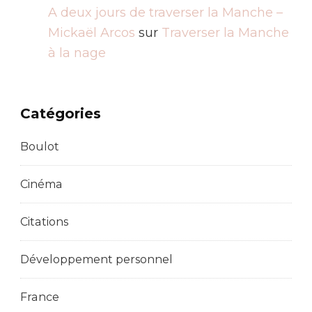
A deux jours de traverser la Manche –
Mickaël Arcos
sur
Traverser la Manche
à la nage
Catégories
Boulot
Cinéma
Citations
Développement personnel
France