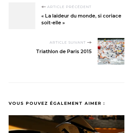
Navigation
ARTICLE PRÉCÉDENT
« La laideur du monde, si coriace
d'article
soit-elle »
ARTICLE SUIVANT
Triathlon de Paris 2015
VOUS POUVEZ ÉGALEMENT AIMER :