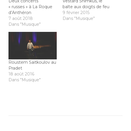
Deux concerts
Vestard Shimkus, le
« russes » à La Roque
balte aux doigts de feu
d’Anthéron
9 février 2015
7 août 2018
Dans "Musique"
Dans "Musique"
Roustem Saïtkoulov au
Pradet
18 août 2016
Dans "Musique"