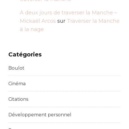
A deux jours de traverser la Manche –
Mickaël Arcos
sur
Traverser la Manche
à la nage
Catégories
Boulot
Cinéma
Citations
Développement personnel