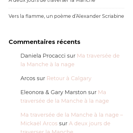
A deux jours de traverser la Manche
Vers la flamme, un poème d’Alexander Scriabine
Commentaires récents
Daniela Procacci
sur
Ma traversée de
la Manche à la nage
Arcos
sur
Retour à Calgary
Eleonora & Gary Marston
sur
Ma
traversée de la Manche à la nage
Ma traversée de la Manche à la nage –
Mickaël Arcos
sur
A deux jours de
traverser la Manche