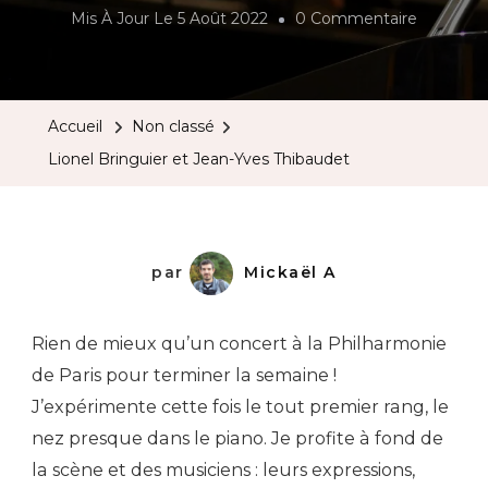
Sur
Mis À Jour Le
5 Août 2022
0 Commentaire
Lionel
Bringuier
Et
Accueil
Non classé
Jean-
Lionel Bringuier et Jean-Yves Thibaudet
Yves
Thibaude
par
Mickaël A
Rien de mieux qu’un concert à la Philharmonie
de Paris pour terminer la semaine !
J’expérimente cette fois le tout premier rang, le
nez presque dans le piano. Je profite à fond de
la scène et des musiciens : leurs expressions,