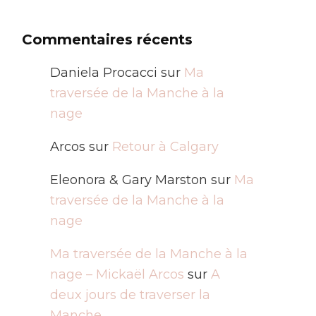
Commentaires récents
Daniela Procacci
sur
Ma
traversée de la Manche à la
nage
Arcos
sur
Retour à Calgary
Eleonora & Gary Marston
sur
Ma
traversée de la Manche à la
nage
Ma traversée de la Manche à la
nage – Mickaël Arcos
sur
A
deux jours de traverser la
Manche