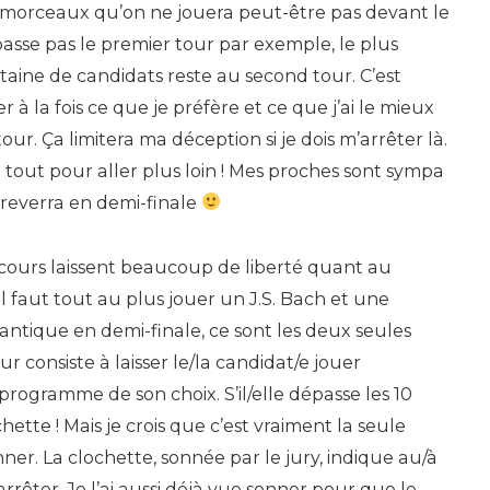
morceaux qu’on ne jouera peut-être pas devant le
e passe pas le premier tour par exemple, le plus
ngtaine de candidats reste au second tour. C’est
er à la fois ce que je préfère et ce que j’ai le mieux
ur. Ça limitera ma déception si je dois m’arrêter là.
i tout pour aller plus loin ! Mes proches sont sympa
 reverra en demi-finale
cours laissent beaucoup de liberté quant au
 faut tout au plus jouer un J.S. Bach et une
ntique en demi-finale, ce sont les deux seules
ur consiste à laisser le/la candidat/e jouer
ogramme de son choix. S’il/elle dépasse les 10
chette ! Mais je crois que c’est vraiment la seule
nner. La clochette, sonnée par le jury, indique au/à
s’arrêter. Je l’ai aussi déjà vue sonner pour que le