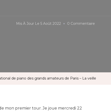
Sur
Mis À Jour Le
5 Août 2022
0 Commentaire
Concours
Internati
De
Piano
Des
Grands
Amateur
tional de piano des grands amateurs de Paris – La veille
De
Paris
–
La
lle de mon premier tour. Je joue mercredi 22
Veille