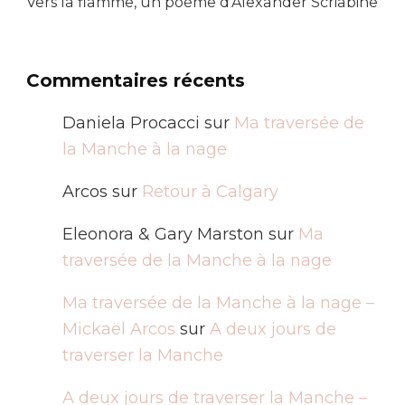
Vers la flamme, un poème d’Alexander Scriabine
Commentaires récents
Daniela Procacci
sur
Ma traversée de
la Manche à la nage
Arcos
sur
Retour à Calgary
Eleonora & Gary Marston
sur
Ma
traversée de la Manche à la nage
Ma traversée de la Manche à la nage –
Mickaël Arcos
sur
A deux jours de
traverser la Manche
A deux jours de traverser la Manche –