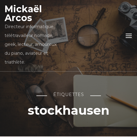
Mickaël
Arcos
Directeur informatique,
télétravailleur nomade,
geek, lecteur, amoureux
du piano, aviateur et
triathlète.
ÉTIQUETTES
stockhausen